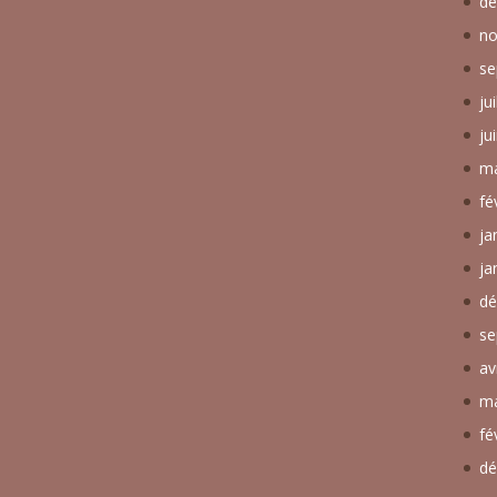
dé
no
se
ju
ju
ma
fé
ja
ja
dé
se
av
ma
fé
dé