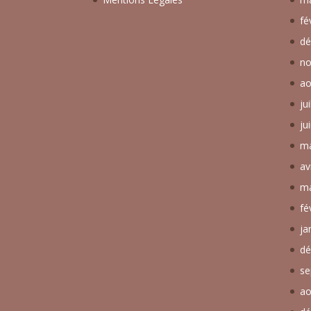
fé
dé
no
ao
ju
ju
ma
av
ma
fé
ja
dé
se
ao