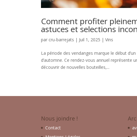
Comment profiter pleineme
astuces et selections inco
par
cru-barrejats
|
Juil 1, 2025
|
Vins
La période des vendanges marque le début d’un m
d’automne. Ce rendez-vous annuel représente u
découvrir de nouvelles bouteilles,...
Nous joindre !
Arc
Contact
av
Mentions Légales
ma