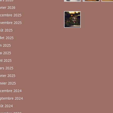
vrier 2026
cembre 2025
vembre 2025
ût 2025
illet 2025
in 2025
i 2025
ril 2025
rs 2025
vrier 2025
nvier 2025
cembre 2024
ptembre 2024
ût 2024